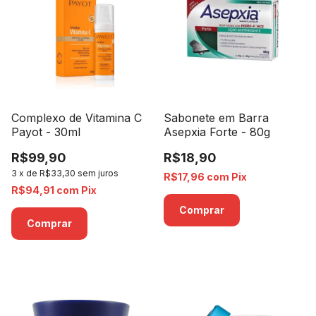
Complexo de Vitamina C
Sabonete em Barra
Payot - 30ml
Asepxia Forte - 80g
R$99,90
R$18,90
3
x
de
R$33,30
sem juros
R$17,96
com
Pix
R$94,91
com
Pix