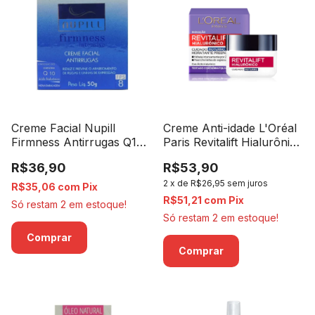
Creme Facial Nupill
Creme Anti-idade L'Oréal
Firmness Antirrugas Q10
Paris Revitalift Hialurônico
FPS8 - 50g
Noturno - 49g
R$36,90
R$53,90
2
x
de
R$26,95
sem juros
R$35,06
com
Pix
R$51,21
com
Pix
Só restam
2
em estoque!
Só restam
2
em estoque!