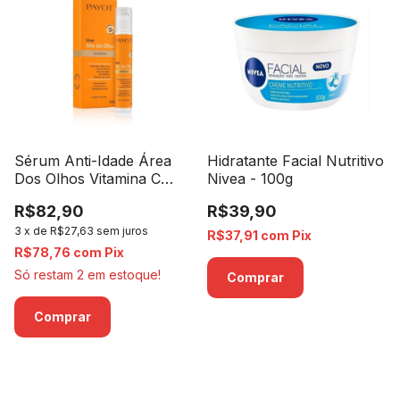
Sérum Anti-Idade Área
Hidratante Facial Nutritivo
Dos Olhos Vitamina C
Nivea - 100g
Payot - 14ml
R$82,90
R$39,90
3
x
de
R$27,63
sem juros
R$37,91
com
Pix
R$78,76
com
Pix
Só restam
2
em estoque!