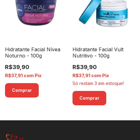
Hidratante Facial Nívea
Hidratante Facial Vult
Noturno - 100g
Nutritivo - 100g
R$39,90
R$39,90
R$37,91
com
Pix
R$37,91
com
Pix
Só restam
3
em estoque!