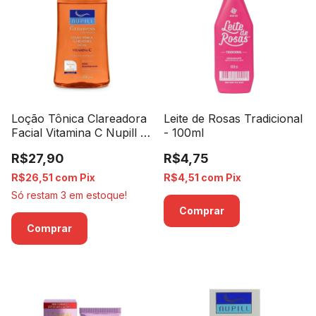
Loção Tônica Clareadora
Leite de Rosas Tradicional
Facial Vitamina C Nupill -
- 100ml
200ml
R$27,90
R$4,75
R$26,51
com
Pix
R$4,51
com
Pix
Só restam
3
em estoque!