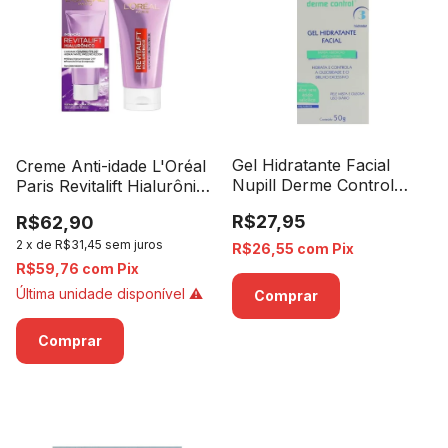
Gel Hidratante Facial
Creme Anti-idade L'Oréal
Nupill Derme Control
Paris Revitalift Hialurônico
Aloe Vera - 50g
Diurno FPS 20 - 25g
R$27,95
R$62,90
2
x
de
R$31,45
sem juros
R$26,55
com
Pix
R$59,76
com
Pix
Última unidade disponível ⚠️