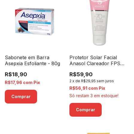
Sabonete em Barra
Protetor Solar Facial
Asepxia Esfoliante - 80g
Anasol Clareador FPS
70- 60g
R$18,90
R$59,90
2
x
de
R$29,95
sem juros
R$17,96
com
Pix
R$56,91
com
Pix
Só restam
3
em estoque!