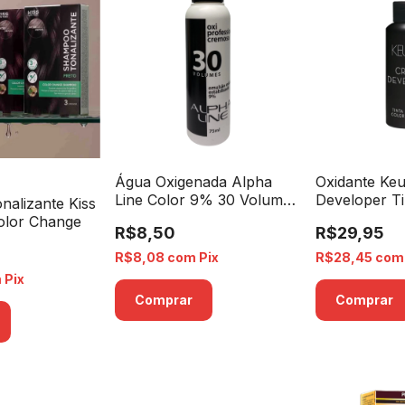
Água Oxigenada Alpha
Oxidante Ke
Line Color 9% 30 Volumes
Developer Ti
alizante Kiss
- 75ml
So Pure Col
olor Change
R$8,50
R$29,95
Volumes - 6
R$8,08
com
Pix
R$28,45
com
m
Pix