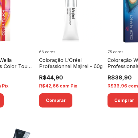
66 cores
75 cores
Wella
Coloração L'Oréal
Coloração W
ls Color Touch
Professionnel Majirel - 60g
Professional
Perfect - 60
R$44,90
R$38,90
m
Pix
R$42,66
com
Pix
R$36,96
co
Comprar
Comprar