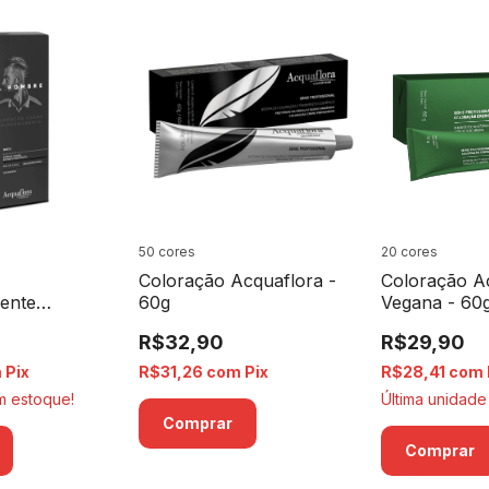
50 cores
20 cores
Coloração Acquaflora -
Coloração A
ente
60g
Vegana - 60
El Hombre
R$32,90
R$29,90
m
Pix
R$31,26
com
Pix
R$28,41
com
 estoque!
Última unidade
Comprar
Comprar