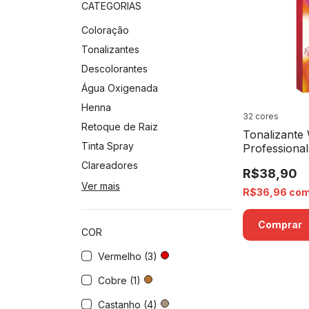
CATEGORIAS
Coloração
Tonalizantes
Descolorantes
Água Oxigenada
Henna
32 cores
Retoque de Raiz
Tonalizante 
Tinta Spray
Professiona
- 60g
Clareadores
R$38,90
Ver mais
R$36,96
co
Comprar
COR
Vermelho (3)
Cobre (1)
Castanho (4)