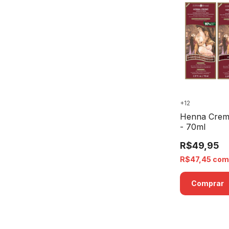
+12
Henna Creme
- 70ml
R$49,95
R$47,45
co
Comprar