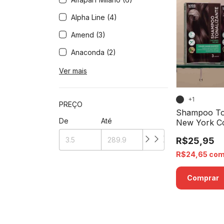
Alpha Line (4)
Amend (3)
Anaconda (2)
Ver mais
+1
PREÇO
Shampoo Ton
De
Até
New York C
R$25,95
R$24,65
co
Comprar