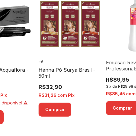
+6
Emulsão Rev
Professional
Acquaflora -
Henna Pó Surya Brasil -
4% 13 Volum
50ml
R$89,95
R$32,90
3
x
de
R$29,98
R$85,45
com
Pix
R$31,26
com
Pix
 disponível ⚠️
Comprar