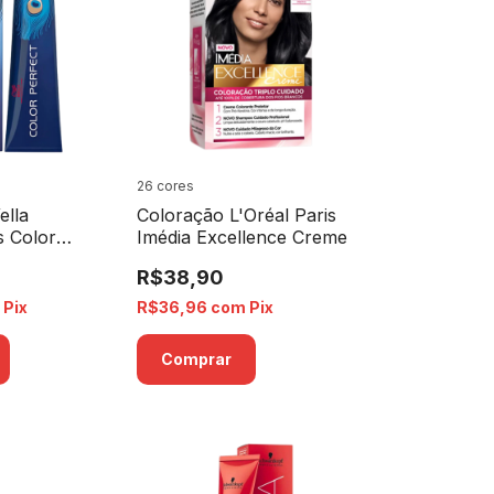
26 cores
ella
Coloração L'Oréal Paris
s Color
Imédia Excellence Creme
g
R$38,90
m
Pix
R$36,96
com
Pix
Comprar