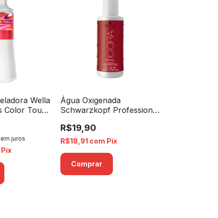
eladora Wella
Água Oxigenada
s Color Touch
Schwarzkopf Professional
es - 1000ml
Igora Royal 6% 20
R$19,90
Volumes - 60ml
sem juros
R$18,91
com
Pix
Pix