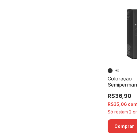
+5
Coloração
Semiperman
Acquaflora 
R$36,90
R$35,06
co
Só restam
2
em
Comprar