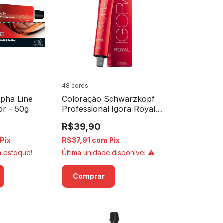
48 cores
lpha Line
Coloração Schwarzkopf
or - 50g
Professional Igora Royal -
60g
R$39,90
Pix
R$37,91
com
Pix
 estoque!
Última unidade disponível ⚠️
Comprar