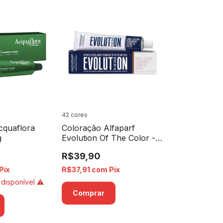
42 cores
cquaflora
Coloração Alfaparf
g
Evolution Of The Color -
60ml
R$39,90
Pix
R$37,91
com
Pix
 disponível ⚠️
Comprar