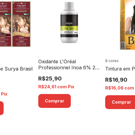
Oxidante L'Oréal
8 cores
Professionnel Inoa 6% 20
 Surya Brasil
Tintura em P
Volumes - 60ml
R$25,90
R$16,90
R$24,61
com
Pix
R$16,06
com
m
Pix
Comprar