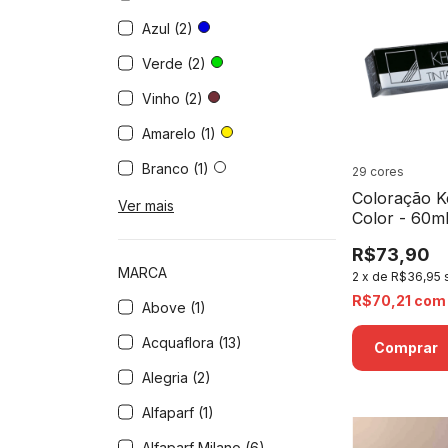
Azul (2)
Verde (2)
Vinho (2)
Amarelo (1)
Branco (1)
29 cores
Coloração K
Ver mais
Color - 60m
R$73,90
MARCA
2
x
de
R$36,95
R$70,21
com
Above (1)
Acquaflora (13)
Comprar
Alegria (2)
Alfaparf (1)
Alfaparf Milano (6)