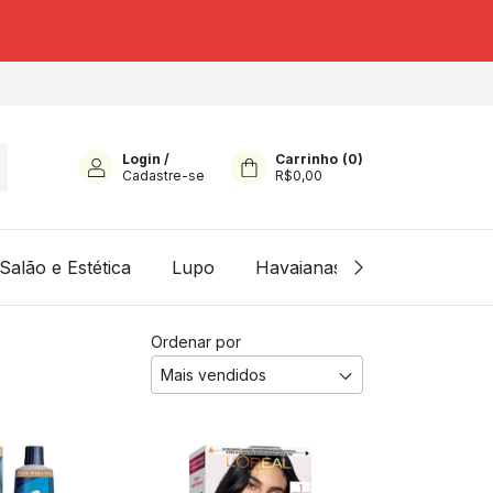
Login
/
Carrinho
(
0
)
Cadastre-se
R$0,00
Salão e Estética
Lupo
Havaianas
Presentes e U
Ordenar por