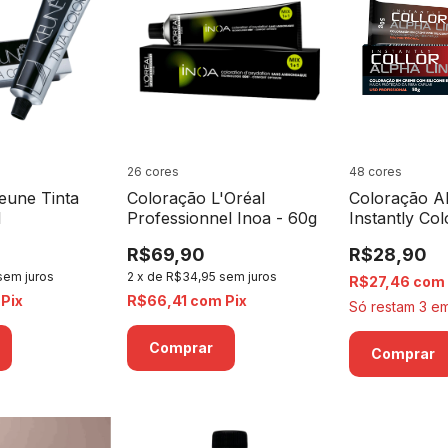
26 cores
48 cores
eune Tinta
Coloração L'Oréal
Coloração A
l
Professionnel Inoa - 60g
Instantly Col
R$69,90
R$28,90
sem juros
2
x
de
R$34,95
sem juros
R$27,46
com
Pix
R$66,41
com
Pix
Só restam
3
em
Comprar
Comprar