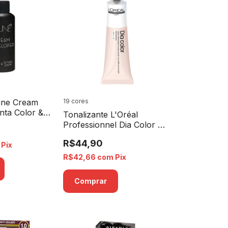
une Cream
19 cores
nta Color &
Tonalizante L'Oréal
or 12% 40
Professionnel Dia Color -
0ml
60g
R$44,90
Pix
R$42,66
com
Pix
Comprar