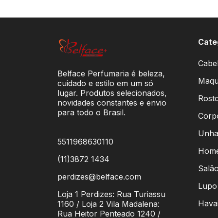
Cate
Cabe
Belface Perfumaria é beleza,
Maqu
cuidado e estilo em um só
lugar. Produtos selecionados,
Rosto
novidades constantes e envio
para todo o Brasil.
Corp
Unha
5511968630110
Hom
(11)3872 1434
Salão
perdizes@belface.com
Lupo
Loja 1 Perdizes: Rua Turiassu
Hava
1160 / Loja 2 Vila Madalena:
Rua Heitor Penteado 1240 /