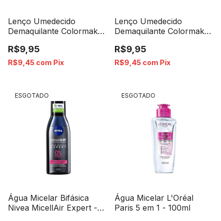
Lenço Umedecido
Lenço Umedecido
Demaquilante Colormake
Demaquilante Colormake
Colágeno 4 em 1 - 25
Micelar 5 em 1 - 25
R$9,95
R$9,95
Unidades
Unidades
R$9,45
com
Pix
R$9,45
com
Pix
ESGOTADO
ESGOTADO
Água Micelar Bifásica
Água Micelar L'Oréal
Nivea MicellAir Expert -
Paris 5 em 1 - 100ml
200ml