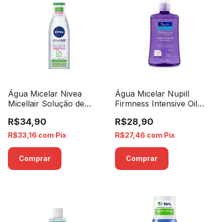
Água Micelar Nivea
Água Micelar Nupill
Micellair Solução de
Firmness Intensive Oil
Limpeza 7 em 1 Efeito
Free - 200ml
R$34,90
R$28,90
Matte - 200ml
R$33,16
com
Pix
R$27,46
com
Pix