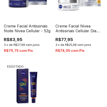
Creme Facial Antissinais
Creme Facial Nivea
Noite Nivea Cellular - 52g
Antissinais Cellular Dia
Fps 30 - 52g
R$83,95
R$77,95
3
x
de
R$27,98
sem juros
3
x
de
R$25,98
sem juros
R$79,75
com
Pix
R$74,05
com
Pix
ESGOTADO