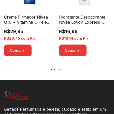
Creme Firmador Nivea
Hidratante Desodorante
Q10 + Vitamina C Pele
Nivea Lotion Express -
Seca - 200ml
200ml
R$29,95
R$16,99
R$28,45
com
Pix
R$16,14
com
Pix
Belface Perfumaria é beleza, cuidado e estilo em um