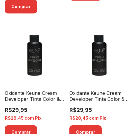
Comprar
Oxidante Keune Cream
Oxidante Keune Cream
Developer Tinta Color &
Developer Tinta Color &
So Pure Color 6% 20
So Pure Color 9% 30
R$29,95
R$29,95
Volumes - 60ml
Volumes - 60ml
R$28,45
com
Pix
R$28,45
com
Pix