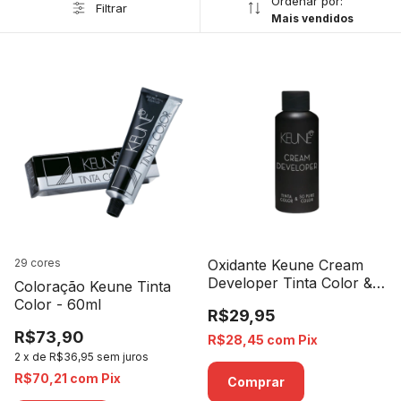
Ordenar por:
Filtrar
Mais vendidos
29 cores
Oxidante Keune Cream
Developer Tinta Color &
Coloração Keune Tinta
So Pure Color 12% 40
Color - 60ml
R$29,95
Volumes - 60ml
R$73,90
R$28,45
com
Pix
2
x
de
R$36,95
sem juros
R$70,21
com
Pix