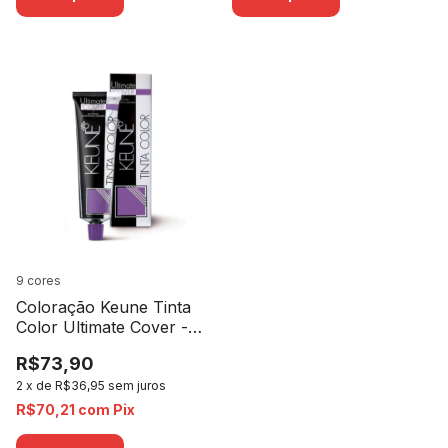
9 cores
Coloração Keune Tinta
Color Ultimate Cover -
60ml
R$73,90
2
x
de
R$36,95
sem juros
R$70,21
com
Pix